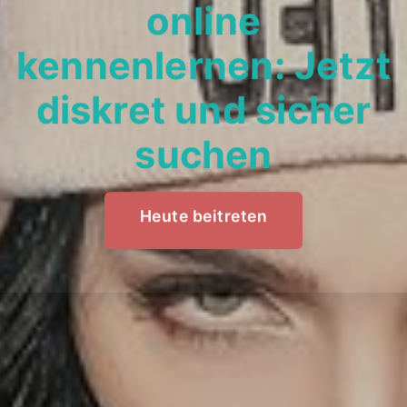
online
kennenlernen: Jetzt
diskret und sicher
suchen
Heute beitreten