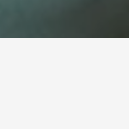
Elitesugardaddydating
Bbw Dating