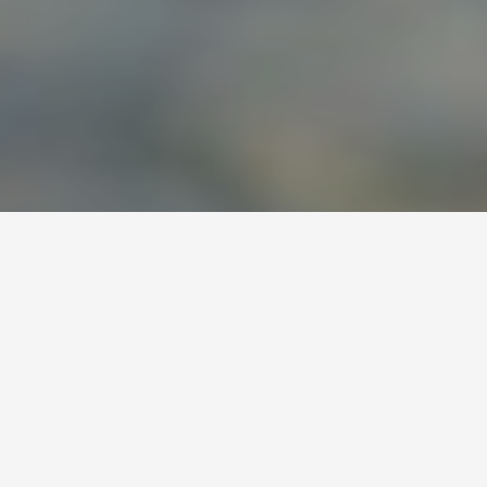
Elitesugardaddydating
Chat